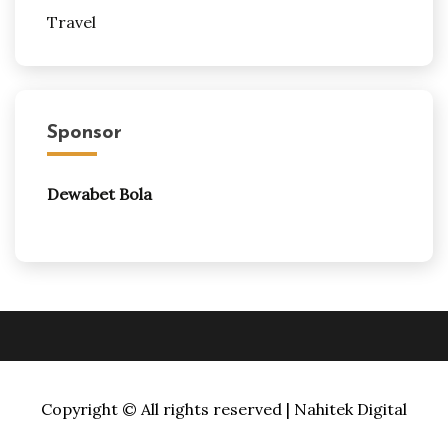
Travel
Sponsor
Dewabet Bola
Copyright © All rights reserved | Nahitek Digital