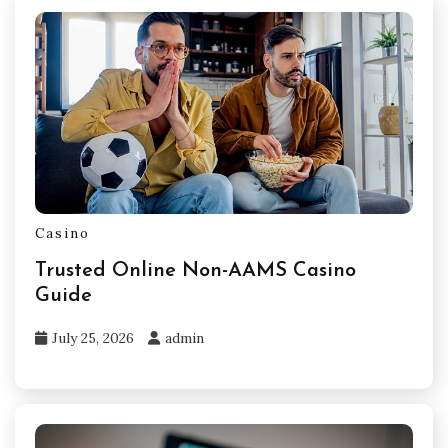
Casino
Trusted Online Non-AAMS Casino
Guide
July 25, 2026
admin