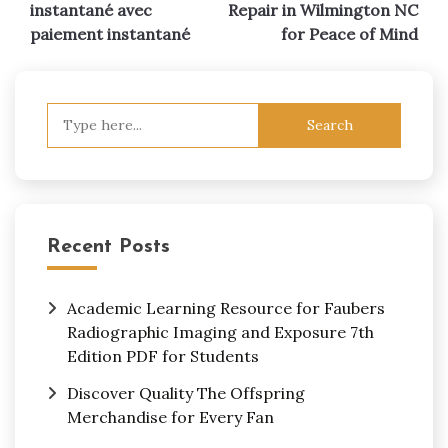
navigation
instantané avec
Repair in Wilmington NC
paiement instantané
for Peace of Mind
Search
for:
Recent Posts
Academic Learning Resource for Faubers
Radiographic Imaging and Exposure 7th
Edition PDF for Students
Discover Quality The Offspring
Merchandise for Every Fan