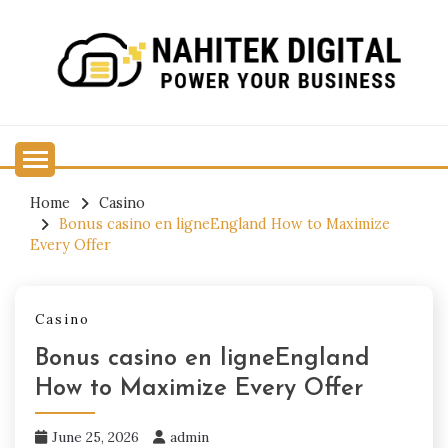
Skip
to
content
Power Your Business
NAHITEK DIGITAL
Home
Casino
Bonus casino en ligneEngland How to Maximize
Every Offer
Casino
Bonus casino en ligneEngland
How to Maximize Every Offer
June 25, 2026
admin