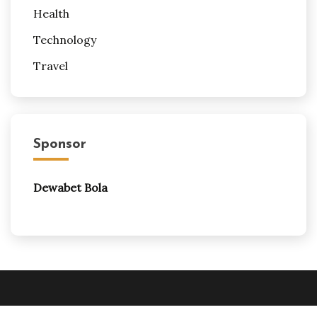
Health
Technology
Travel
Sponsor
Dewabet Bola