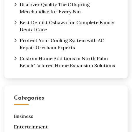
Discover Quality The Offspring
Merchandise for Every Fan
Best Dentist Oshawa for Complete Family
Dental Care
Protect Your Cooling System with AC
Repair Gresham Experts
Custom Home Additions in North Palm
Beach Tailored Home Expansion Solutions
Categories
Business
Entertainment