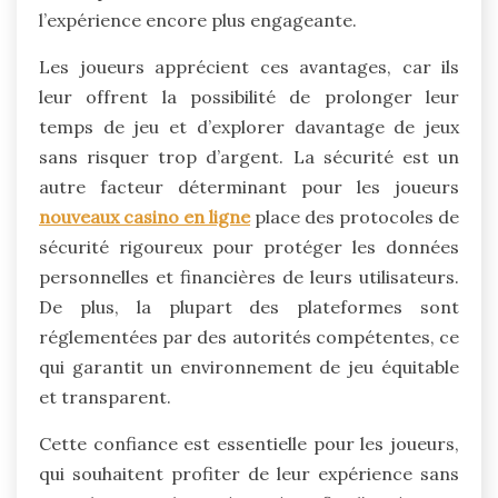
l’expérience encore plus engageante.
Les joueurs apprécient ces avantages, car ils
leur offrent la possibilité de prolonger leur
temps de jeu et d’explorer davantage de jeux
sans risquer trop d’argent. La sécurité est un
autre facteur déterminant pour les joueurs
nouveaux casino en ligne
place des protocoles de
sécurité rigoureux pour protéger les données
personnelles et financières de leurs utilisateurs.
De plus, la plupart des plateformes sont
réglementées par des autorités compétentes, ce
qui garantit un environnement de jeu équitable
et transparent.
Cette confiance est essentielle pour les joueurs,
qui souhaitent profiter de leur expérience sans