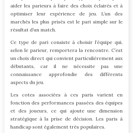
aider les parieurs à faire des choix éclairés et à
optimiser leur expérience de jeu. L’un des
marchés les plus prisés est le pari simple sur le
résultat d’un match.
Ce type de pari consiste à choisir l’équipe qui,
selon le parieur, remportera la rencontre. C’est
un choix direct qui convient particulièrement aux
débutants, car il ne nécessite pas une
connaissance approfondie des différents
aspects du jeu.
Les cotes associées à ces paris varient en
fonction des performances passées des équipes
et des joueurs, ce qui ajoute une dimension
stratégique à la prise de décision. Les paris à
handicap sont également très populaires.