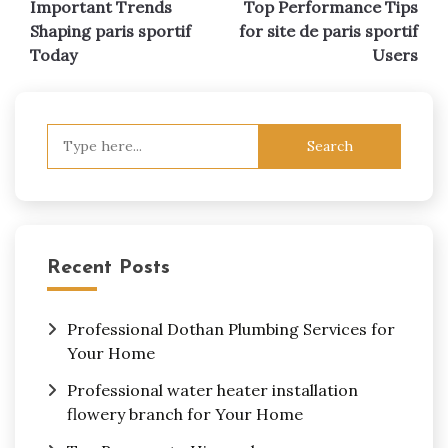
Important Trends
Top Performance Tips
navigation
Shaping paris sportif
for site de paris sportif
Today
Users
Search
for:
Recent Posts
Professional Dothan Plumbing Services for
Your Home
Professional water heater installation
flowery branch for Your Home