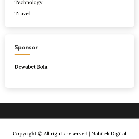
Technology
Travel
Sponsor
Dewabet Bola
Copyright © All rights reserved | Nahitek Digital