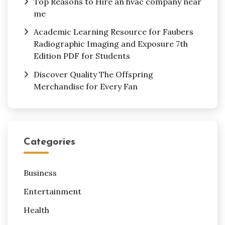
Top Reasons to Hire an hvac company near
me
Academic Learning Resource for Faubers
Radiographic Imaging and Exposure 7th
Edition PDF for Students
Discover Quality The Offspring
Merchandise for Every Fan
Categories
Business
Entertainment
Health