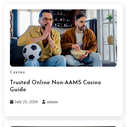
Casino
Trusted Online Non-AAMS Casino
Guide
July 25, 2026
admin