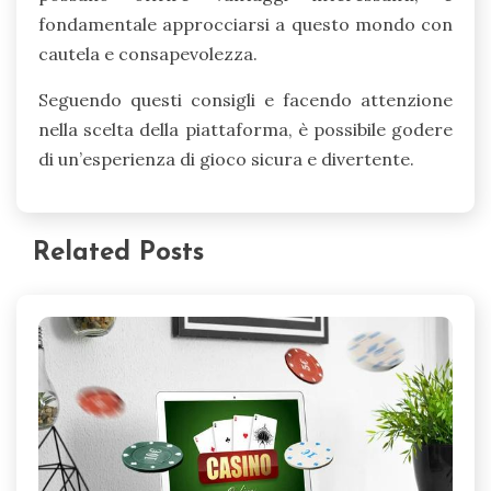
fondamentale approcciarsi a questo mondo con
cautela e consapevolezza.
Seguendo questi consigli e facendo attenzione
nella scelta della piattaforma, è possibile godere
di un’esperienza di gioco sicura e divertente.
Related Posts