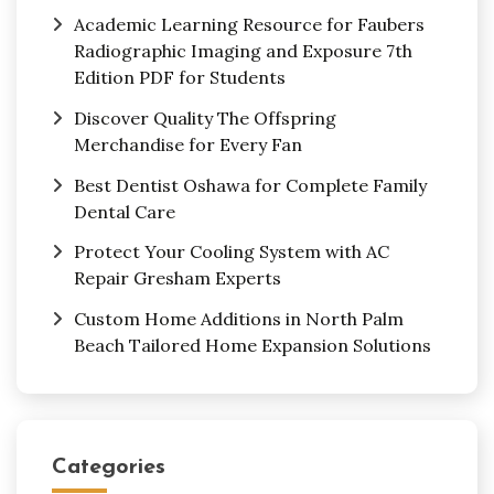
Academic Learning Resource for Faubers
Radiographic Imaging and Exposure 7th
Edition PDF for Students
Discover Quality The Offspring
Merchandise for Every Fan
Best Dentist Oshawa for Complete Family
Dental Care
Protect Your Cooling System with AC
Repair Gresham Experts
Custom Home Additions in North Palm
Beach Tailored Home Expansion Solutions
Categories