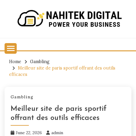
Skip
to
content
Power Your Business
NAHITEK DIGITAL
Home
Gambling
Meilleur site de paris sportif offrant des outils
efficaces
Gambling
Meilleur site de paris sportif
offrant des outils efficaces
June 22, 2026
admin