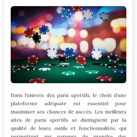
Dans l’univers des paris sportifs, le choix d’une
plateforme adéquate est essentiel pour
maximiser ses chances de succès. Les meilleurs
sites de paris sportifs se distinguent par la
qualité de leurs outils et fonctionnalités, qui
permettent aux parieurs de prendre des