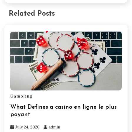
Related Posts
Gambling
What Defines a casino en ligne le plus
payant
July 24, 2026
admin