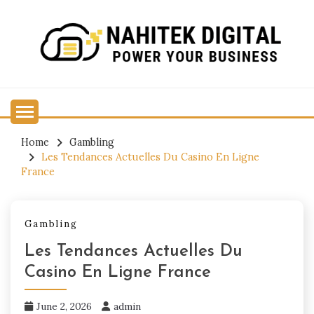
Skip
to
content
Power Your Business
NAHITEK DIGITAL
Home
Gambling
Les Tendances Actuelles Du Casino En Ligne
France
Gambling
Les Tendances Actuelles Du
Casino En Ligne France
June 2, 2026
admin