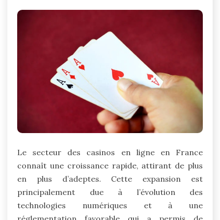
Le secteur des casinos en ligne en France
connaît une croissance rapide, attirant de plus
en plus d’adeptes. Cette expansion est
principalement due à l’évolution des
technologies numériques et à une
réglementation favorable qui a permis de