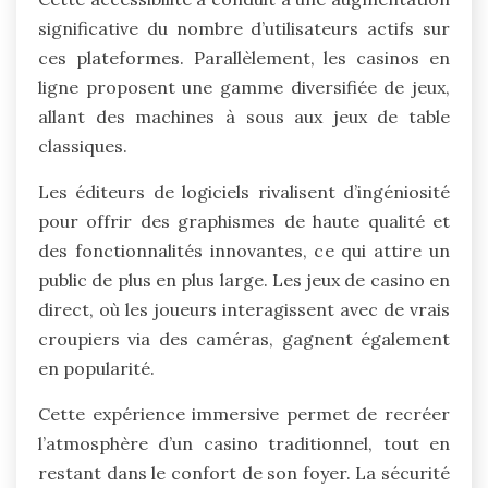
significative du nombre d’utilisateurs actifs sur
ces plateformes. Parallèlement, les casinos en
ligne proposent une gamme diversifiée de jeux,
allant des machines à sous aux jeux de table
classiques.
Les éditeurs de logiciels rivalisent d’ingéniosité
pour offrir des graphismes de haute qualité et
des fonctionnalités innovantes, ce qui attire un
public de plus en plus large. Les jeux de casino en
direct, où les joueurs interagissent avec de vrais
croupiers via des caméras, gagnent également
en popularité.
Cette expérience immersive permet de recréer
l’atmosphère d’un casino traditionnel, tout en
restant dans le confort de son foyer. La sécurité