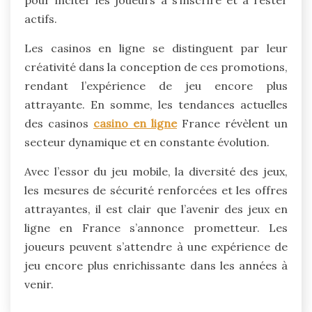
actifs.
Les casinos en ligne se distinguent par leur
créativité dans la conception de ces promotions,
rendant l’expérience de jeu encore plus
attrayante. En somme, les tendances actuelles
des casinos
casino en ligne
France révèlent un
secteur dynamique et en constante évolution.
Avec l’essor du jeu mobile, la diversité des jeux,
les mesures de sécurité renforcées et les offres
attrayantes, il est clair que l’avenir des jeux en
ligne en France s’annonce prometteur. Les
joueurs peuvent s’attendre à une expérience de
jeu encore plus enrichissante dans les années à
venir.