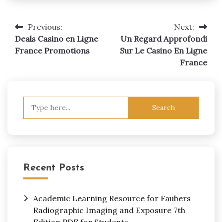
Previous:
Next:
Post
Deals Casino en Ligne
Un Regard Approfondi
navigation
France Promotions
Sur Le Casino En Ligne
France
Search
for:
Recent Posts
Academic Learning Resource for Faubers
Radiographic Imaging and Exposure 7th