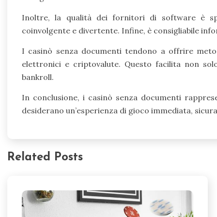
Inoltre, la qualità dei fornitori di software è 
coinvolgente e divertente. Infine, è consigliabile info
I casinò senza documenti tendono a offrire meto
elettronici e criptovalute. Questo facilita non so
bankroll.
In conclusione, i casinò senza documenti rapprese
desiderano un’esperienza di gioco immediata, sicura
Related Posts