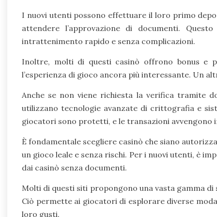
I nuovi utenti possono effettuare il loro primo depo
attendere l’approvazione di documenti. Quest
intrattenimento rapido e senza complicazioni.
Inoltre, molti di questi casinò offrono bonus e p
l’esperienza di gioco ancora più interessante. Un alt
Anche se non viene richiesta la verifica tramite d
utilizzano tecnologie avanzate di crittografia e sis
giocatori sono protetti, e le transazioni avvengono 
È fondamentale scegliere casinò che siano autorizzat
un gioco leale e senza rischi. Per i nuovi utenti, è i
dai casinò senza documenti.
Molti di questi siti propongono una vasta gamma di sl
Ciò permette ai giocatori di esplorare diverse modali
loro gusti.