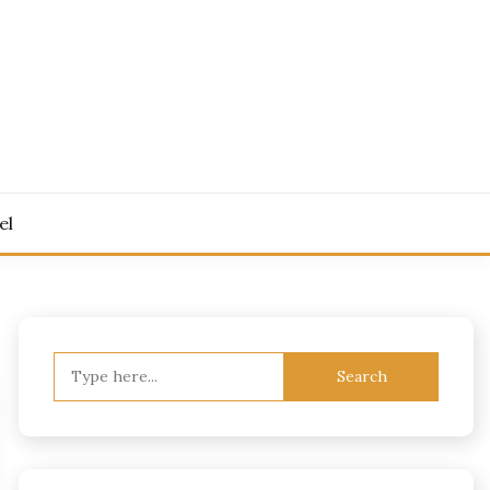
el
Search
for: