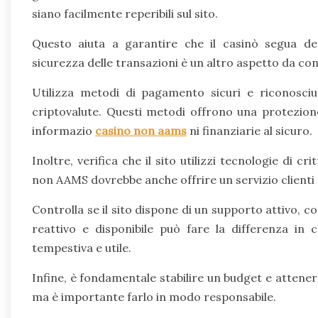
siano facilmente reperibili sul sito.
Questo aiuta a garantire che il casinò segua d
sicurezza delle transazioni è un altro aspetto da c
Utilizza metodi di pagamento sicuri e riconosciut
criptovalute. Questi metodi offrono una protezion
informazio
casino non aams
ni finanziarie al sicuro.
Inoltre, verifica che il sito utilizzi tecnologie di 
non AAMS dovrebbe anche offrire un servizio clienti e
Controlla se il sito dispone di un supporto attivo, co
reattivo e disponibile può fare la differenza i
tempestiva e utile.
Infine, è fondamentale stabilire un budget e attene
ma è importante farlo in modo responsabile.