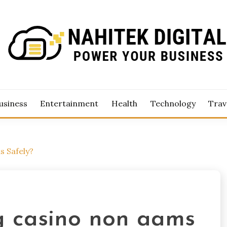
Business
TEK DIGITAL
usiness
Entertainment
Health
Technology
Trav
s Safely?
g casino non aams