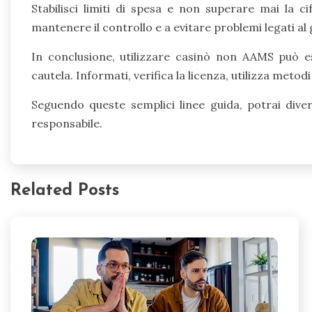
Stabilisci limiti di spesa e non superare mai la ci
mantenere il controllo e a evitare problemi legati al
In conclusione, utilizzare casinò non AAMS può e
cautela. Informati, verifica la licenza, utilizza metod
Seguendo queste semplici linee guida, potrai dive
responsabile.
Related Posts