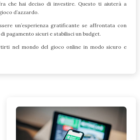
fra che hai deciso di investire. Questo ti aiuterà a
 gioco d’azzardo.
ssere un’esperienza gratificante se affrontata con
i di pagamento sicuri e stabilisci un budget.
rtirti nel mondo del gioco online in modo sicuro e