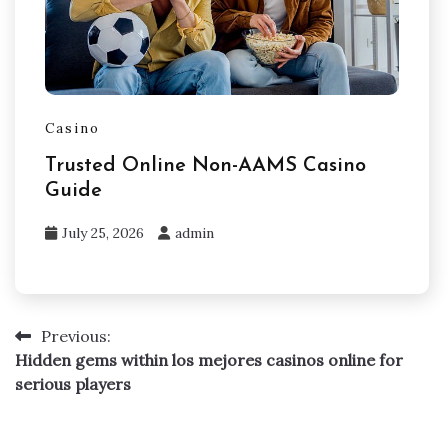
Casino
Trusted Online Non-AAMS Casino
Guide
July 25, 2026
admin
Previous:
Post
Hidden gems within los mejores casinos online for
navigation
serious players