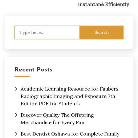
instantané Efficiently
Search
for:
Recent Posts
Academic Learning Resource for Faubers
Radiographic Imaging and Exposure 7th
Edition PDF for Students
Discover Quality The Offspring
Merchandise for Every Fan
Best Dentist Oshawa for Complete Family