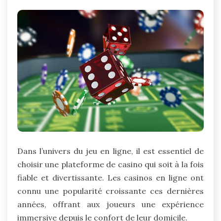
Dans l’univers du jeu en ligne, il est essentiel de
choisir une plateforme de casino qui soit à la fois
fiable et divertissante. Les casinos en ligne ont
connu une popularité croissante ces dernières
années, offrant aux joueurs une expérience
immersive depuis le confort de leur domicile.