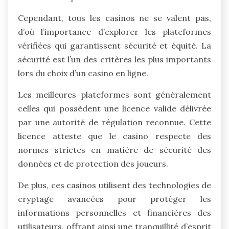
Cependant, tous les casinos ne se valent pas,
d’où l’importance d’explorer les plateformes
vérifiées qui garantissent sécurité et équité. La
sécurité est l’un des critères les plus importants
lors du choix d’un casino en ligne.
Les meilleures plateformes sont généralement
celles qui possèdent une licence valide délivrée
par une autorité de régulation reconnue. Cette
licence atteste que le casino respecte des
normes strictes en matière de sécurité des
données et de protection des joueurs.
De plus, ces casinos utilisent des technologies de
cryptage avancées pour protéger les
informations personnelles et financières des
utilisateurs, offrant ainsi une tranquillité d’esprit