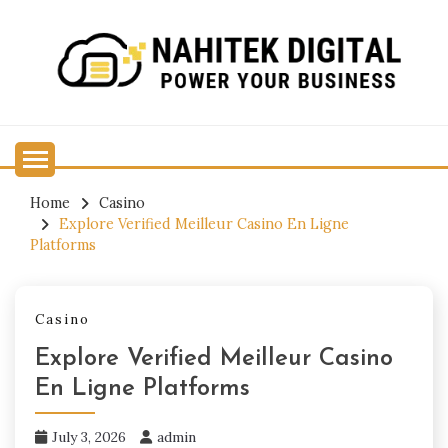
Skip
to
content
Power Your Business
NAHITEK DIGITAL
Home
Casino
Explore Verified Meilleur Casino En Ligne
Platforms
Casino
Explore Verified Meilleur Casino
En Ligne Platforms
July 3, 2026
admin