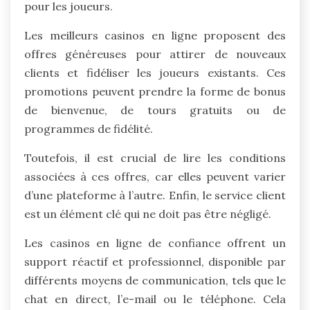
pour les joueurs.
Les meilleurs casinos en ligne proposent des
offres généreuses pour attirer de nouveaux
clients et fidéliser les joueurs existants. Ces
promotions peuvent prendre la forme de bonus
de bienvenue, de tours gratuits ou de
programmes de fidélité.
Toutefois, il est crucial de lire les conditions
associées à ces offres, car elles peuvent varier
d’une plateforme à l’autre. Enfin, le service client
est un élément clé qui ne doit pas être négligé.
Les casinos en ligne de confiance offrent un
support réactif et professionnel, disponible par
différents moyens de communication, tels que le
chat en direct, l’e-mail ou le téléphone. Cela