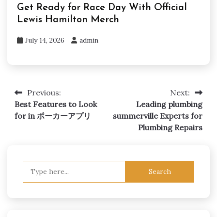
Get Ready for Race Day With Official
Lewis Hamilton Merch
July 14, 2026
admin
Previous:
Next:
Post
Best Features to Look
Leading plumbing
navigation
for in ポーカーアプリ
summerville Experts for
Plumbing Repairs
Search
for: