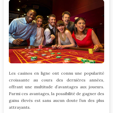
Les casinos en ligne ont connu une popularité
croissante au cours des dernières années,
offrant une multitude d’avantages aux joueurs.
Parmi ces avantages, la possibilité de gagner des
gains élevés est sans aucun doute l’un des plus
attrayants.