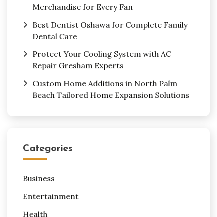
Merchandise for Every Fan
Best Dentist Oshawa for Complete Family
Dental Care
Protect Your Cooling System with AC
Repair Gresham Experts
Custom Home Additions in North Palm
Beach Tailored Home Expansion Solutions
Categories
Business
Entertainment
Health