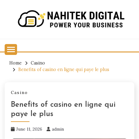
Skip
to
content
Power Your Business
NAHITEK DIGITAL
Home
Casino
Benefits of casino en ligne qui paye le plus
Casino
Benefits of casino en ligne qui
paye le plus
June 11, 2026
admin