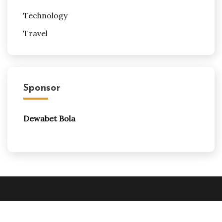
Technology
Travel
Sponsor
Dewabet Bola